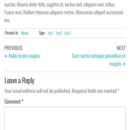
auctor. Mauris dolor felis, sagittis at, luctus sed, aliquam non, tellus.
Fusce wisi. Nullam rhoncus aliquam metus. Maecenas aliquet accumsan
leo.
Posted in
News
Tags
tag1
tag2
tag3
Post
Previous
Ne
PREVIOUS
NEXT
navigation
Post
Po
Nulla turpis magna
Cum sociis natoque penatibus et
magnis
Leave a Reply
Your email address will not be published.
Required fields are marked
*
Comment
*