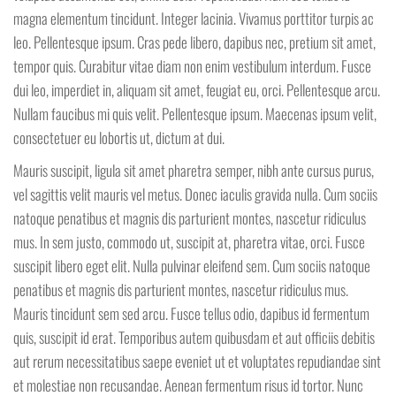
magna elementum tincidunt. Integer lacinia. Vivamus porttitor turpis ac
leo. Pellentesque ipsum. Cras pede libero, dapibus nec, pretium sit amet,
tempor quis. Curabitur vitae diam non enim vestibulum interdum. Fusce
dui leo, imperdiet in, aliquam sit amet, feugiat eu, orci. Pellentesque arcu.
Nullam faucibus mi quis velit. Pellentesque ipsum. Maecenas ipsum velit,
consectetuer eu lobortis ut, dictum at dui.
Mauris suscipit, ligula sit amet pharetra semper, nibh ante cursus purus,
vel sagittis velit mauris vel metus. Donec iaculis gravida nulla. Cum sociis
natoque penatibus et magnis dis parturient montes, nascetur ridiculus
mus. In sem justo, commodo ut, suscipit at, pharetra vitae, orci. Fusce
suscipit libero eget elit. Nulla pulvinar eleifend sem. Cum sociis natoque
penatibus et magnis dis parturient montes, nascetur ridiculus mus.
Mauris tincidunt sem sed arcu. Fusce tellus odio, dapibus id fermentum
quis, suscipit id erat. Temporibus autem quibusdam et aut officiis debitis
aut rerum necessitatibus saepe eveniet ut et voluptates repudiandae sint
et molestiae non recusandae. Aenean fermentum risus id tortor. Nunc