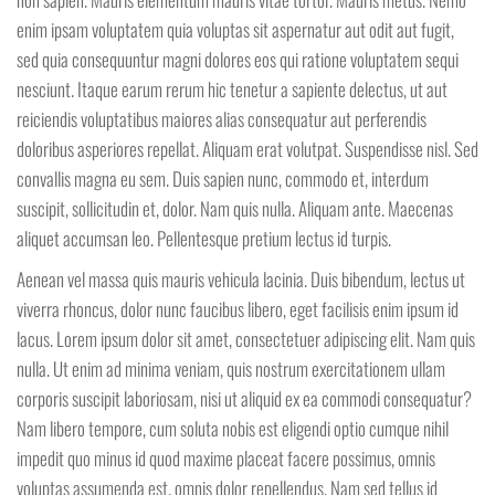
enim ipsam voluptatem quia voluptas sit aspernatur aut odit aut fugit,
sed quia consequuntur magni dolores eos qui ratione voluptatem sequi
nesciunt. Itaque earum rerum hic tenetur a sapiente delectus, ut aut
reiciendis voluptatibus maiores alias consequatur aut perferendis
doloribus asperiores repellat. Aliquam erat volutpat. Suspendisse nisl. Sed
convallis magna eu sem. Duis sapien nunc, commodo et, interdum
suscipit, sollicitudin et, dolor. Nam quis nulla. Aliquam ante. Maecenas
aliquet accumsan leo. Pellentesque pretium lectus id turpis.
Aenean vel massa quis mauris vehicula lacinia. Duis bibendum, lectus ut
viverra rhoncus, dolor nunc faucibus libero, eget facilisis enim ipsum id
lacus. Lorem ipsum dolor sit amet, consectetuer adipiscing elit. Nam quis
nulla. Ut enim ad minima veniam, quis nostrum exercitationem ullam
corporis suscipit laboriosam, nisi ut aliquid ex ea commodi consequatur?
Nam libero tempore, cum soluta nobis est eligendi optio cumque nihil
impedit quo minus id quod maxime placeat facere possimus, omnis
voluptas assumenda est, omnis dolor repellendus. Nam sed tellus id