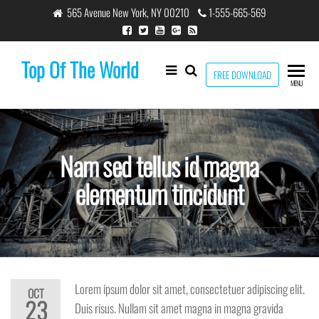
Skip
565 Avenue New York, NY 00210
1-555-665-569
to
the
Top Of The World
content
FREE DOWNLOAD
MENU
Nam sed tellus id magna
elementum tincidunt
Lorem ipsum dolor sit amet, consectetuer adipiscing elit.
OCT
23
Duis risus. Nullam sit amet magna in magna gravida