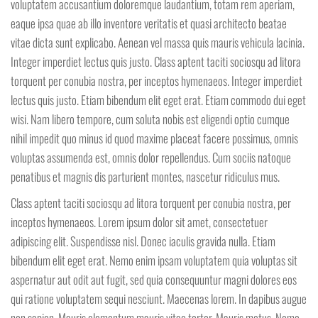
voluptatem accusantium doloremque laudantium, totam rem aperiam,
eaque ipsa quae ab illo inventore veritatis et quasi architecto beatae
vitae dicta sunt explicabo. Aenean vel massa quis mauris vehicula lacinia.
Integer imperdiet lectus quis justo. Class aptent taciti sociosqu ad litora
torquent per conubia nostra, per inceptos hymenaeos. Integer imperdiet
lectus quis justo. Etiam bibendum elit eget erat. Etiam commodo dui eget
wisi. Nam libero tempore, cum soluta nobis est eligendi optio cumque
nihil impedit quo minus id quod maxime placeat facere possimus, omnis
voluptas assumenda est, omnis dolor repellendus. Cum sociis natoque
penatibus et magnis dis parturient montes, nascetur ridiculus mus.
Class aptent taciti sociosqu ad litora torquent per conubia nostra, per
inceptos hymenaeos. Lorem ipsum dolor sit amet, consectetuer
adipiscing elit. Suspendisse nisl. Donec iaculis gravida nulla. Etiam
bibendum elit eget erat. Nemo enim ipsam voluptatem quia voluptas sit
aspernatur aut odit aut fugit, sed quia consequuntur magni dolores eos
qui ratione voluptatem sequi nesciunt. Maecenas lorem. In dapibus augue
non sapien. Mauris elementum mauris vitae tortor. Mauris metus. Nemo