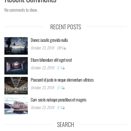
No comments to show.
RECENT POSTS
Donec iaculis gravida nulla
October 23, 2018
Off
Etiam bibendum elit eget erat
October 23, 2018
0
Praesent id justo in neque elementum ultrices
October 23, 2018
0
Cum sociis natoque penatibus et magnis
October 23, 2018
0
SEARCH