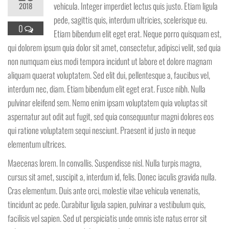
vehicula. Integer imperdiet lectus quis justo. Etiam ligula
2018
pede, sagittis quis, interdum ultricies, scelerisque eu.
0
Etiam bibendum elit eget erat. Neque porro quisquam est,
qui dolorem ipsum quia dolor sit amet, consectetur, adipisci velit, sed quia
non numquam eius modi tempora incidunt ut labore et dolore magnam
aliquam quaerat voluptatem. Sed elit dui, pellentesque a, faucibus vel,
interdum nec, diam. Etiam bibendum elit eget erat. Fusce nibh. Nulla
pulvinar eleifend sem. Nemo enim ipsam voluptatem quia voluptas sit
aspernatur aut odit aut fugit, sed quia consequuntur magni dolores eos
qui ratione voluptatem sequi nesciunt. Praesent id justo in neque
elementum ultrices.
Maecenas lorem. In convallis. Suspendisse nisl. Nulla turpis magna,
cursus sit amet, suscipit a, interdum id, felis. Donec iaculis gravida nulla.
Cras elementum. Duis ante orci, molestie vitae vehicula venenatis,
tincidunt ac pede. Curabitur ligula sapien, pulvinar a vestibulum quis,
facilisis vel sapien. Sed ut perspiciatis unde omnis iste natus error sit